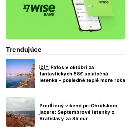
Trendujúce
🇨🇾 Pafos v októbri za
fantastických 58€ spiatočná
letenka – posledné teplé more roka
Predĺžený víkend pri Ohridskom
jazere: Septembrové letenky z
Bratislavy za 35 eur